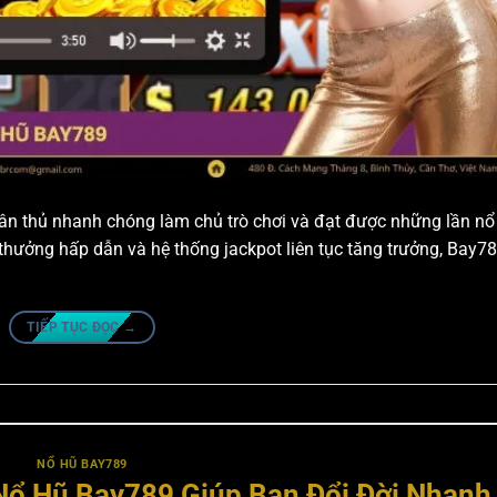
 tân thủ nhanh chóng làm chủ trò chơi và đạt được những lần nổ
rả thưởng hấp dẫn và hệ thống jackpot liên tục tăng trưởng, Bay7
TIẾP TỤC ĐỌC
→
NỔ HŨ BAY789
Nổ Hũ Bay789 Giúp Bạn Đổi Đời Nhanh