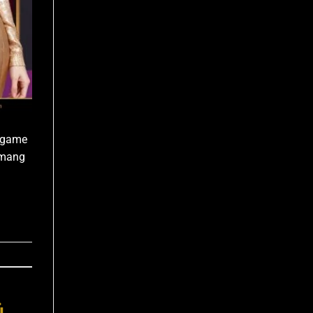
i game
 mang
ủ