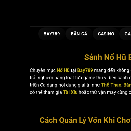
Bỏ
qua
nội
dung
BAY789
BẮN CÁ
CASINO
GA
Sảnh Nổ Hũ 
Chuyên mục
Nổ Hũ
tại
Bay789
mang đến không gia
trải nghiệm hàng loạt tựa game thú vị bên cạnh
triển đa dạng nội dung giải trí như
Thể Thao
,
Bắn
có thể tham gia
Tài Xỉu
hoặc thử vận may cùng 
Cách Quản Lý Vốn Khi Chơ