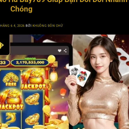
Chóng
HÁNG 6 4, 2026
BỞI
KHUÔNG ĐÔN CHỬ