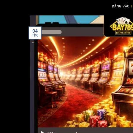
ĐĂNG VÀO
T
04
Th6