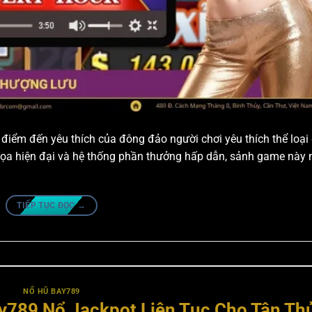
iểm đến yêu thích của đông đảo người chơi yêu thích thể loạ
đồ họa hiện đại và hệ thống phần thưởng hấp dẫn, sảnh game này
TIẾP TỤC ĐỌC
→
NỔ HŨ BAY789
ay789 Nổ Jackpot Liên Tục Cho Tân Th