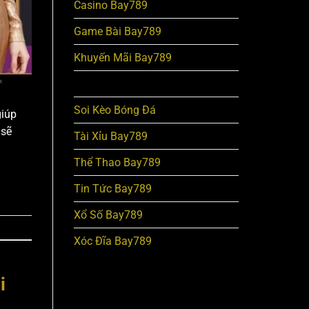
Casino Bay789
Game Bài Bay789
Khuyến Mãi Bay789
Nổ Hũ Bay789
Soi Kèo Bóng Đá
giúp
 sẽ
Tài Xỉu Bay789
Thể Thao Bay789
Tin Tức Bay789
Xổ Số Bay789
Xóc Đĩa Bay789
i