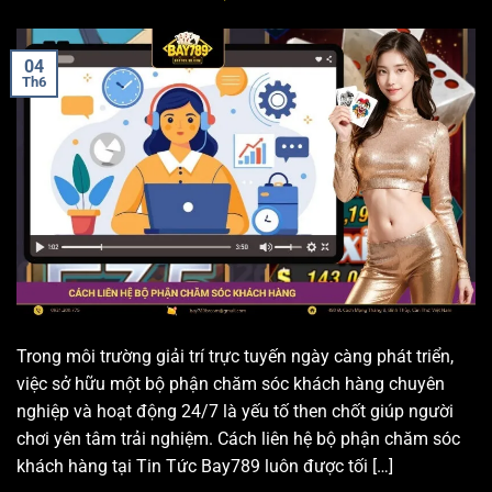
04
Th6
Trong môi trường giải trí trực tuyến ngày càng phát triển,
việc sở hữu một bộ phận chăm sóc khách hàng chuyên
nghiệp và hoạt động 24/7 là yếu tố then chốt giúp người
chơi yên tâm trải nghiệm. Cách liên hệ bộ phận chăm sóc
khách hàng tại Tin Tức Bay789 luôn được tối […]