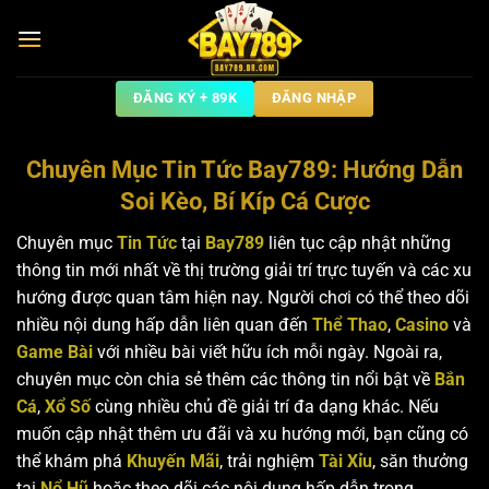
Bỏ
qua
nội
dung
ĐĂNG KÝ + 89K
ĐĂNG NHẬP
Chuyên Mục Tin Tức Bay789: Hướng Dẫn
Soi Kèo, Bí Kíp Cá Cược
Chuyên mục
Tin Tức
tại
Bay789
liên tục cập nhật những
thông tin mới nhất về thị trường giải trí trực tuyến và các xu
hướng được quan tâm hiện nay. Người chơi có thể theo dõi
nhiều nội dung hấp dẫn liên quan đến
Thể Thao
,
Casino
và
Game Bài
với nhiều bài viết hữu ích mỗi ngày. Ngoài ra,
chuyên mục còn chia sẻ thêm các thông tin nổi bật về
Bắn
Cá
,
Xổ Số
cùng nhiều chủ đề giải trí đa dạng khác. Nếu
muốn cập nhật thêm ưu đãi và xu hướng mới, bạn cũng có
thể khám phá
Khuyến Mãi
, trải nghiệm
Tài Xỉu
, săn thưởng
tại
Nổ Hũ
hoặc theo dõi các nội dung hấp dẫn trong