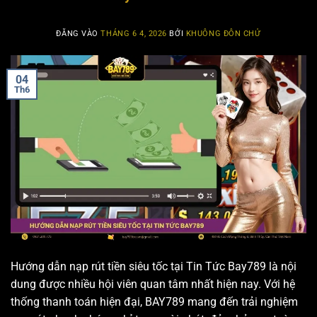
ĐĂNG VÀO
THÁNG 6 4, 2026
BỞI
KHUÔNG ĐÔN CHỬ
04
Th6
Hướng dẫn nạp rút tiền siêu tốc tại Tin Tức Bay789 là nội
dung được nhiều hội viên quan tâm nhất hiện nay. Với hệ
thống thanh toán hiện đại, BAY789 mang đến trải nghiệm