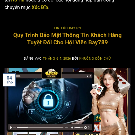
chuyên mục
Xóc Đĩa
.
TIN TỨC BAY789
Quy Trình Bảo Mật Thông Tin Khách Hàng
Tuyệt Đối Cho Hội Viên Bay789
ĐĂNG VÀO
THÁNG 6 4, 2026
BỞI
KHUÔNG ĐÔN CHỬ
04
Th6