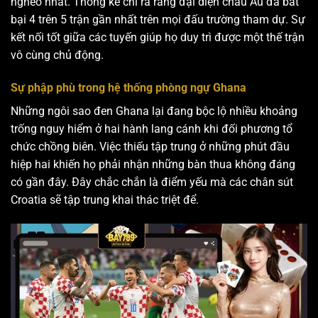
nghèo nhất. Thống kê chỉ ra rằng đại diện châu Âu đã bất
bại 4 trên 5 trận gần nhất trên mọi đấu trường tham dự. Sự
kết nối tốt giữa các tuyến giúp họ duy trì được một thế trận
vô cùng chủ động.
Sự phập phù trong hệ thống phòng ngự Ghana
Những ngôi sao đen Ghana lại đang bộc lộ nhiều khoảng
trống nguy hiểm ở hai hành lang cánh khi đối phương tổ
chức chồng biên. Việc thiếu tập trung ở những phút đầu
hiệp hai khiến họ phải nhận những bàn thua không đáng
có gần đây. Đây chắc chắn là điểm yếu mà các chân sút
Croatia sẽ tập trung khai thác triệt để.