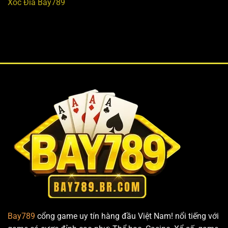
Xóc Đĩa Bay789
Bay789
cổng game uy tín hàng đầu Việt Nam! nổi tiếng với