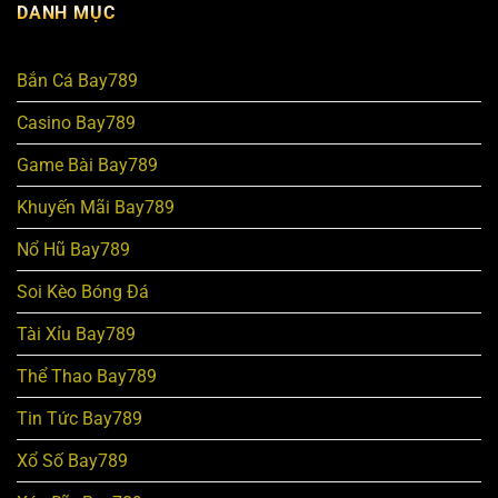
DANH MỤC
Bắn Cá Bay789
Casino Bay789
Game Bài Bay789
Khuyến Mãi Bay789
Nổ Hũ Bay789
Soi Kèo Bóng Đá
Tài Xỉu Bay789
Thể Thao Bay789
Tin Tức Bay789
Xổ Số Bay789