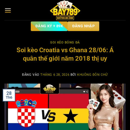
Bỏ
qua
nội
dung
ĐĂNG KÝ + 89K
ĐĂNG NHẬP
SOI KÈO BÓNG ĐÁ
Soi kèo Croatia vs Ghana 28/06: Á
quân thế giới năm 2018 thị uy
ĐĂNG VÀO
THÁNG 6 28, 2026
BỞI
KHUÔNG ĐÔN CHỬ
28
Th6