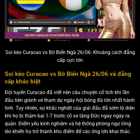
Soi kèo Curacao vs Bờ Biển Ngà 26/06: Khoảng cách đẳng
cấp cực lớn
Soi kèo Curacao vs Bờ Biển Ngà 26/06 và đẳng
cấp khác biệt
Đội tuyển Curacao đã viết nên câu chuyện cổ tích khi lần
đầu tiên giành vé tham dự ngày hội bóng đá lớn nhất hành
tinh. Tuy nhiên, sự khắc nghiệt của giải đấu đã sớm lộ diện
khi họ bị thảm bại 1-7 trước cỗ xe tăng Đức ngay ngày ra
quân. Điểm yếu kinh nghiệm và hệ thống phòng ngự lỏng
lẻo khiến họ trở thành kho điểm để các ông lớn khai thác.