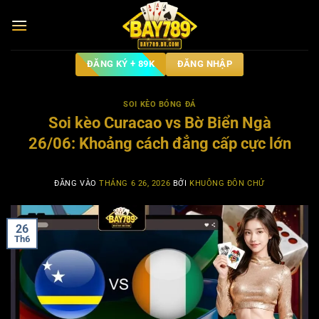
Bỏ
qua
nội
dung
ĐĂNG KÝ + 89K
ĐĂNG NHẬP
SOI KÈO BÓNG ĐÁ
Soi kèo Curacao vs Bờ Biển Ngà
26/06: Khoảng cách đẳng cấp cực lớn
ĐĂNG VÀO
THÁNG 6 26, 2026
BỞI
KHUÔNG ĐÔN CHỬ
26
Th6