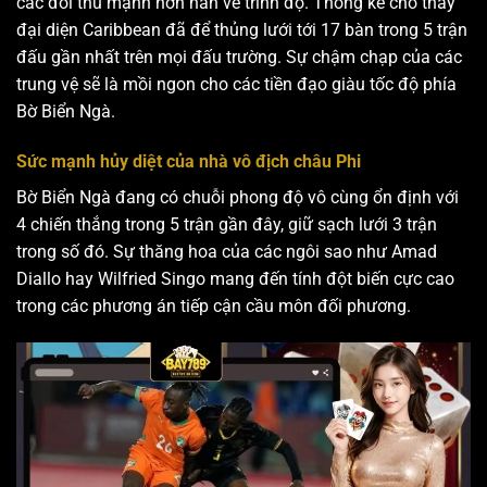
các đối thủ mạnh hơn hẳn về trình độ. Thống kê cho thấy
đại diện Caribbean đã để thủng lưới tới 17 bàn trong 5 trận
đấu gần nhất trên mọi đấu trường. Sự chậm chạp của các
trung vệ sẽ là mồi ngon cho các tiền đạo giàu tốc độ phía
Bờ Biển Ngà.
Sức mạnh hủy diệt của nhà vô địch châu Phi
Bờ Biển Ngà đang có chuỗi phong độ vô cùng ổn định với
4 chiến thắng trong 5 trận gần đây, giữ sạch lưới 3 trận
trong số đó. Sự thăng hoa của các ngôi sao như Amad
Diallo hay Wilfried Singo mang đến tính đột biến cực cao
trong các phương án tiếp cận cầu môn đối phương.