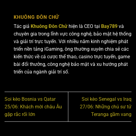
KHUÔNG ĐÔN CHỬ
Tác giả
Khuông Đôn Chử
hiện là CEO tại
Bay789
và
chuyên gia trong lĩnh vực công nghệ, bảo mật hệ thống
và giải trí trực tuyến. Với nhiều năm kinh nghiệm phát
triển nền tảng iGaming, ông thường xuyên chia sẻ các
kiến thức về cá cược thể thao, casino trực tuyến, game
bài đổi thưởng, công nghệ bảo mật và xu hướng phát
triển của ngành giải trí số.
Soi kèo Bosnia vs Qatar
Soi kèo Senegal vs Iraq
25/06: Khách mời châu Âu
27/06: Những chú sư tử
gặp rắc rối lớn
Teranga gầm vang