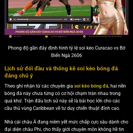
Phong độ gần đây định hình tỷ lệ soi kèo Curacao vs Bờ
Biển Ngà 2606
Lịch sử đối đầu và thống kê soi kèo bóng đá
đáng chú ý
Theo ghi nhận từ các chuyên gia
soi kèo bóng đá
, hai nền
bóng đá này chưa từng có cơ hội chạm trán nhau trong
quá khứ. Trận đấu lịch sử này sẽ là bài học lớn cho các
cầu thủ vùng Caribbean về tư duy chiến thuật đỉnh cao.
Nhà cái châu Á đang niêm yết mức chấp cực sâu dành cho
đại diện châu Phi, cho thấy giới chuyên môn không hề tin