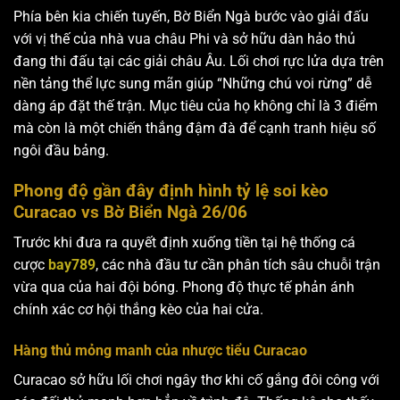
Phía bên kia chiến tuyến, Bờ Biển Ngà bước vào giải đấu
với vị thế của nhà vua châu Phi và sở hữu dàn hảo thủ
đang thi đấu tại các giải châu Âu. Lối chơi rực lửa dựa trên
nền tảng thể lực sung mãn giúp “Những chú voi rừng” dễ
dàng áp đặt thế trận. Mục tiêu của họ không chỉ là 3 điểm
mà còn là một chiến thắng đậm đà để cạnh tranh hiệu số
ngôi đầu bảng.
Phong độ gần đây định hình tỷ lệ soi kèo
Curacao vs Bờ Biển Ngà 26/06
Trước khi đưa ra quyết định xuống tiền tại hệ thống cá
cược
bay789
, các nhà đầu tư cần phân tích sâu chuỗi trận
vừa qua của hai đội bóng. Phong độ thực tế phản ánh
chính xác cơ hội thắng kèo của hai cửa.
Hàng thủ mỏng manh của nhược tiểu Curacao
Curacao sở hữu lối chơi ngây thơ khi cố gắng đôi công với