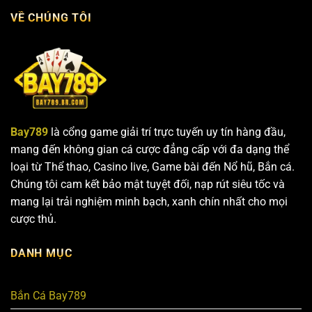
VỀ CHÚNG TÔI
Bay789
là cổng game giải trí trực tuyến uy tín hàng đầu,
mang đến không gian cá cược đẳng cấp với đa dạng thể
loại từ Thể thao, Casino live, Game bài đến Nổ hũ, Bắn cá.
Chúng tôi cam kết bảo mật tuyệt đối, nạp rút siêu tốc và
mang lại trải nghiệm minh bạch, xanh chín nhất cho mọi
cược thủ.
DANH MỤC
Bắn Cá Bay789