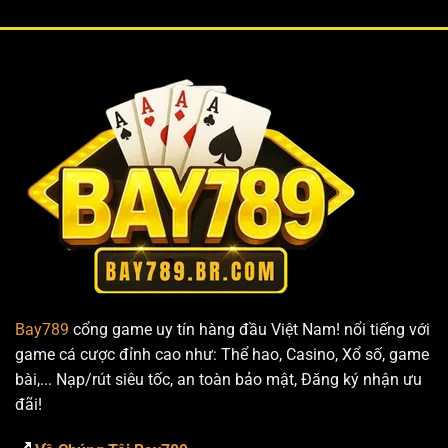
Bay789
cổng game uy tín hàng đầu Việt Nam! nổi tiếng với
game cá cược đỉnh cao như: Thể hao, Casino, Xổ số, game
bài,... Nạp/rút siêu tốc, an toàn bảo mật, Đăng ký nhận ưu
đãi!