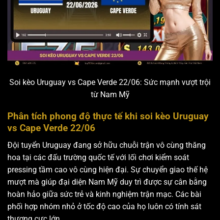
Soi kèo Uruguay vs Cape Verde 22/06: Sức mạnh vượt trội
từ Nam Mỹ
Phân tích phong độ thực tế khi soi kèo Uruguay
vs Cape Verde 22/06
Đội tuyển Uruguay đang sở hữu chuỗi trận vô cùng thăng
hoa tại các đấu trường quốc tế với lối chơi kiểm soát
pressing tầm cao vô cùng hiện đại. Sự chuyển giao thế hệ
mượt mà giúp đại diện Nam Mỹ duy trì được sự cân bằng
hoàn hảo giữa sức trẻ và kinh nghiệm trận mạc. Các bài
phối hợp nhóm nhỏ ở tốc độ cao của họ luôn có tính sát
thương cực lớn.