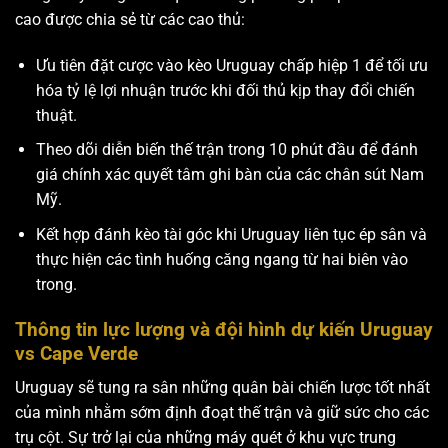
cao được chia sẻ từ các cao thủ:
Ưu tiên đặt cược vào kèo Uruguay chấp hiệp 1 để tối ưu
hóa tỷ lệ lợi nhuận trước khi đối thủ kịp thay đổi chiến
thuật.
Theo dõi diễn biến thế trận trong 10 phút đầu để đánh
giá chính xác quyết tâm ghi bàn của các chân sút Nam
Mỹ.
Kết hợp đánh kèo tài góc khi Uruguay liên tục ép sân và
thực hiện các tình huống căng ngang từ hai biên vào
trong.
Thông tin lực lượng và đội hình dự kiến Uruguay
vs Cape Verde
Uruguay sẽ tung ra sân những quân bài chiến lược tốt nhất
của mình nhằm sớm định đoạt thế trận và giữ sức cho các
trụ cột. Sự trở lại của những máy quét ở khu vực trung