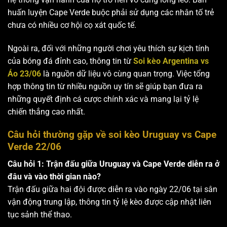
huấn luyện Cape Verde buộc phải sử dụng các nhân tố trẻ
chưa có nhiều cơ hội cọ xát quốc tế.
Ngoài ra, đối với những người chơi yêu thích sự kịch tính
của bóng đá đỉnh cao, thông tin từ
Soi kèo Argentina vs
Áo 23/06
là nguồn dữ liệu vô cùng quan trọng. Việc tổng
hợp thông tin từ nhiều nguồn uy tín sẽ giúp bạn đưa ra
những quyết định cá cược chính xác và mang lại tỷ lệ
chiến thắng cao nhất.
Câu hỏi thường gặp về soi kèo Uruguay vs Cape
Verde 22/06
Câu hỏi 1: Trận đấu giữa Uruguay và Cape Verde diễn ra ở
đâu và vào thời gian nào?
Trận đấu giữa hai đội được diễn ra vào ngày 22/06 tại sân
vận động trung lập, thông tin tỷ lệ kèo được cập nhật liên
tục sảnh thể thao.