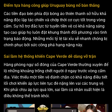
Điểm tựa hàng công giúp Uruguay bùng nổ bàn thắng
Các tiền đạo bên phía đội bóng áo thiên thanh sở hữu khả
năng độc lập tác chiến và chớp thời cơ cực tốt trong vòng
cấm. Sự hỗ trợ đắc lực từ tuyến tiền vệ có khả năng sáng
tạo cao giúp họ luôn đặt khung thành đối phương vào tình
trạng báo động. Những mốc tỷ lệ tài xỉu sẽ nhanh chóng bị
chinh phục bởi sức công phá hạng nặng này.
Sai lầm hệ thống khiến Cape Verde dễ dàng vỡ trận
Hàng phòng ngự số đông của Cape Verde thường xuyên để
lộ những khoảng trống chết người ở ngay trước vòng cấm
địa. Việc thiếu một tiền vệ đánh chặn có khả năng điều tiết
lối chơi khiến áp lực liên tục đè nặng lên vai các trung vệ.
Khi phải chịu áp lực quá lớn, sai lầm cá nhân xuất hiện là
điều không thể tránh khỏi.