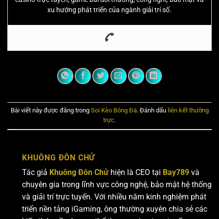
xu hướng phát triển của ngành giải trí số.
Bài viết này được đăng trong
Soi Kèo Bóng Đá
. Đánh dấu
liên kết thường
trực
.
KHUÔNG ĐÔN CHỬ
Tác giả
Khuông Đôn Chử
hiện là CEO tại
Bay789
và
chuyên gia trong lĩnh vực công nghệ, bảo mật hệ thống
và giải trí trực tuyến. Với nhiều năm kinh nghiệm phát
triển nền tảng iGaming, ông thường xuyên chia sẻ các