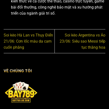
kiến thức về cá cược thể thao, casino trực tuyến, game
bài đổi thưởng, công nghệ bảo mật và xu hướng phát
triển của ngành giải trí số.
Soi kèo Hà Lan vs Thụy Điển
Soi kèo Argentina vs Áo
21/06: Cơn lốc màu da cam
23/06: Siêu sao Messi tiếp
cuốn phăng
tục thăng hoa
VỀ CHÚNG TÔI