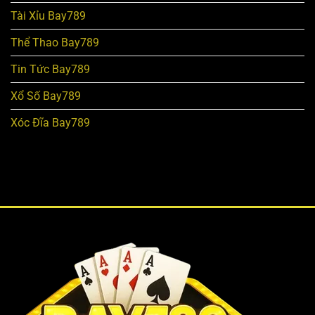
Tài Xỉu Bay789
Thể Thao Bay789
Tin Tức Bay789
Xổ Số Bay789
Xóc Đĩa Bay789