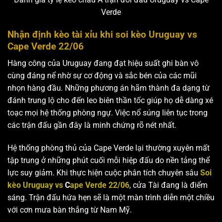
Verde
Nhận định kèo tài xỉu khi soi kèo Uruguay vs
Cape Verde 22/06
Hàng công của Uruguay đang đạt hiệu suất ghi bàn vô
cùng đáng nể nhờ sự cơ động và sắc bén của các mũi
nhọn hàng đầu. Những phương án hãm thành đa dạng từ
đánh trung lộ cho đến leo biên thần tốc giúp họ dễ dàng xé
toạc mọi hệ thống phòng ngự. Việc nổ súng liên tục trong
các trận đấu gần đây là minh chứng rõ nét nhất.
Hệ thống phòng thủ của Cape Verde lại thường xuyên mất
tập trung ở những phút cuối mỗi hiệp đấu do nền tảng thể
lực suy giảm. Khi thực hiện cuộc phân tích chuyên sâu
Soi
kèo Uruguay vs
C
ape Verde 22/06
, cửa Tài đang là điểm
sáng. Trận đấu hứa hẹn sẽ là một màn trình diễn một chiều
với cơn mưa bàn thắng từ Nam Mỹ.