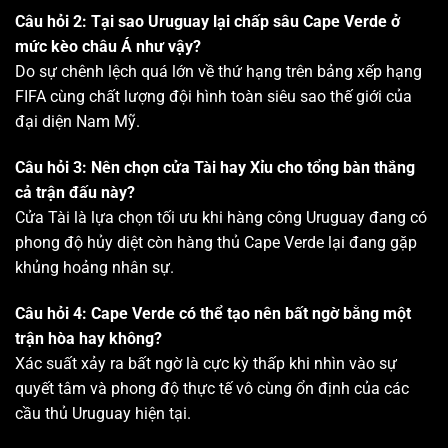
Câu hỏi 2: Tại sao Uruguay lại chấp sâu Cape Verde ở
mức kèo châu Á như vậy?
Do sự chênh lệch quá lớn về thứ hạng trên bảng xếp hạng
FIFA cùng chất lượng đội hình toàn siêu sao thế giới của
đại diện Nam Mỹ.
Câu hỏi 3: Nên chọn cửa Tài hay Xỉu cho tổng bàn thắng
cả trận đấu này?
Cửa Tài là lựa chọn tối ưu khi hàng công Uruguay đang có
phong độ hủy diệt còn hàng thủ Cape Verde lại đang gặp
khủng hoảng nhân sự.
Câu hỏi 4: Cape Verde có thể tạo nên bất ngờ bằng một
trận hòa hay không?
Xác suất xảy ra bất ngờ là cực kỳ thấp khi nhìn vào sự
quyết tâm và phong độ thực tế vô cùng ổn định của các
cầu thủ Uruguay hiện tại.